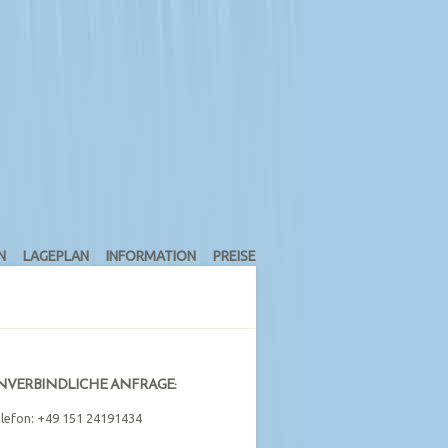
N
LAGEPLAN
INFORMATION
PREISE
NVERBINDLICHE ANFRAGE:
lefon: +49 151 24191434