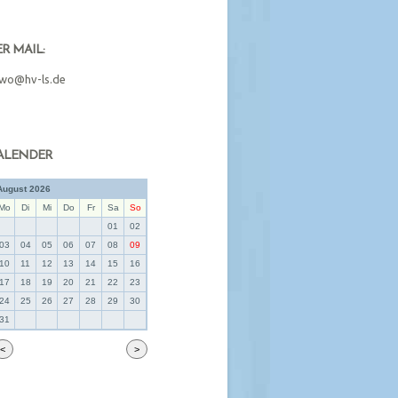
ER MAIL:
wo@hv-ls.de
ALENDER
August 2026
Mo
Di
Mi
Do
Fr
Sa
So
01
02
03
04
05
06
07
08
09
10
11
12
13
14
15
16
17
18
19
20
21
22
23
24
25
26
27
28
29
30
31